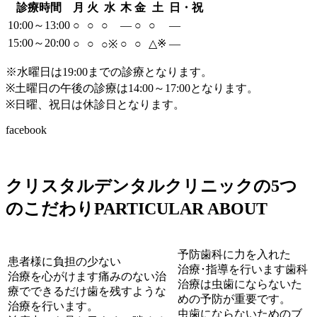
診療時間
月
火
水
木
金
土
日・祝
10:00～13:00
○
○
○
―
○
○
―
15:00～20:00
○
○
○
○
△
※
―
○
※
※水曜日は19:00までの診療となります。
※土曜日の午後の診療は14:00～17:00となります。
※日曜、祝日は休診日となります。
facebook
クリスタルデンタルクリニックの5つ
のこだわり
PARTICULAR ABOUT
予防歯科に力を入れた
患者様に負担の少ない
治療･指導を行います
歯科
治療を心がけます
痛みのない治
治療は虫歯にならないた
療でできるだけ歯を残すような
めの予防が重要です。
治療を行います。
虫歯にならないためのブ