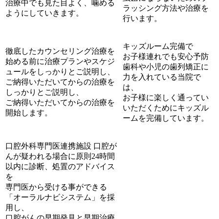
治療中でも見た目よく、噛める
ラッシング方法や治療を
ようにしていきます。
行います。
キッズルーム完備で
徹底したカウンセリング
治療を
お子様連れでも安心
予防
始める前に治療プランやスケジ
歯科や小児の歯列矯正に
ュールをしっかりとご説明し、
力を入れている当院で
ご納得いただいてからの治療を
は、
しっかりとご説明し、
お子様に楽しく通ってい
ご納得いただいてからの治療を
いただくためにキッズル
開始します。
ームを完備しています。
口腔外科専門医連携施設
口腔が
んが疑われる場合に原則24時間
以内に診断、処置のアドバイス
を
専門医から受ける事ができる
「オーラルナビシステム」を採
用し、
口腔がんの早期発見と早期治療