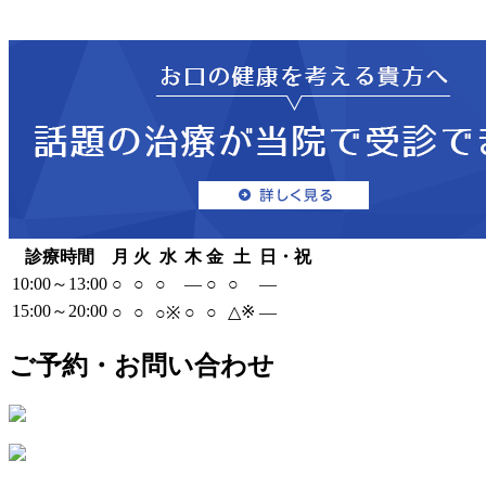
診療時間
月
火
水
木
金
土
日・祝
10:00～13:00
○
○
○
―
○
○
―
15:00～20:00
○
○
○
○
△
※
―
○
※
ご予約・お問い合わせ