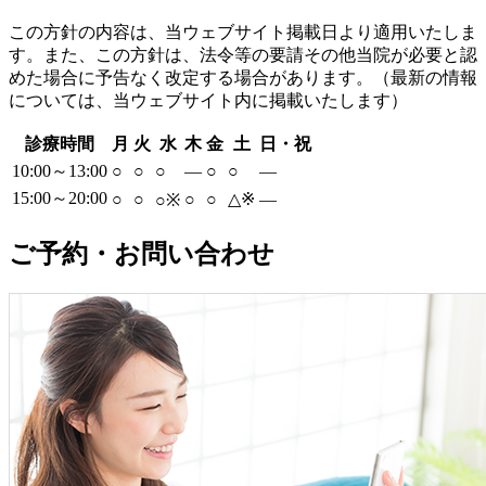
この方針の内容は、当ウェブサイト掲載日より適用いたしま
す。また、この方針は、法令等の要請その他当院が必要と認
めた場合に予告なく改定する場合があります。（最新の情報
については、当ウェブサイト内に掲載いたします）
診療時間
月
火
水
木
金
土
日・祝
10:00～13:00
○
○
○
―
○
○
―
15:00～20:00
○
○
○
○
△
※
―
○
※
ご予約・お問い合わせ